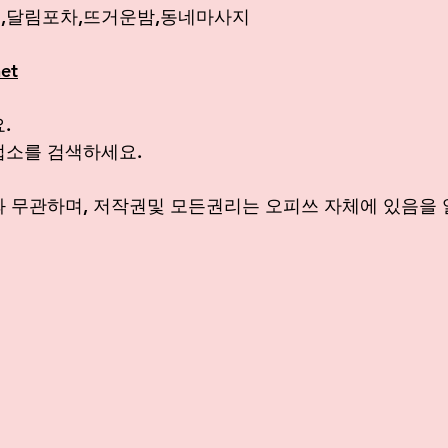
,달림포차,뜨거운밤,동네마사지
et
. 
업소를 검색하세요.
 무관하며, 저작권및 모든권리는 오피쓰 자체에 있음을